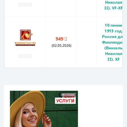
Николая
II). VF-XF
10 пенни
1915 год.
Россия для
949
Финляндии
(02.05.2026)
(Вензель
Николая
II). XF
Реклама