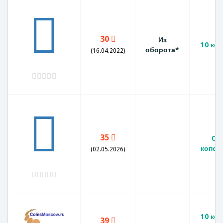
30
Из
10 коп
оборота*
(16.04.2022)
35
СС
копеек
(02.05.2026)
10 коп
39