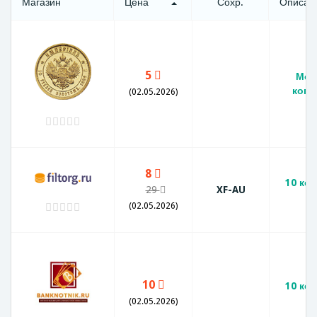
Магазин
Цена
Сохр.
Описан
5
Мон
копе
(02.05.2026)
8
10 коп
29
XF-AU
X
(02.05.2026)
10
10 коп
(02.05.2026)