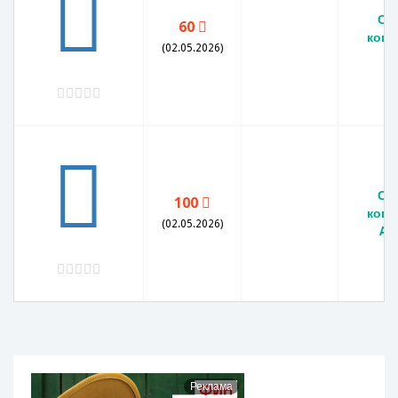
СС
60
копе
(02.05.2026)
X
СС
100
копе
(02.05.2026)
AU
Реклама