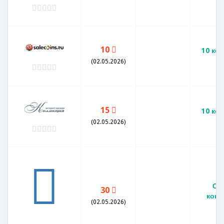
10
10 коп
г
(02.05.2026)
15
10 коп
г
(02.05.2026)
СС
30
копе
(02.05.2026)
V