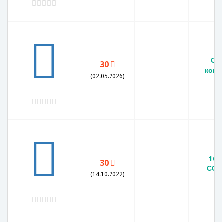
СС
30
копе
(02.05.2026)
V
10 
30
ССС
(14.10.2022)
г