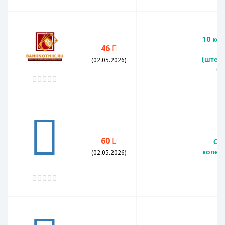
10 коп
46
(штем
(02.05.2026)
бл
60
СС
копеек
(02.05.2026)