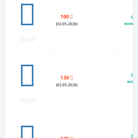
100
СС
копеек
(02.05.2026)
СС
130
копе
(02.05.2026)
X
СС