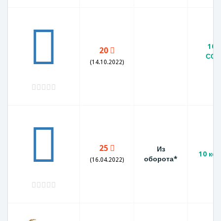
10 
20
ССС
(14.10.2022)
г
25
Из
10 коп
оборота*
(16.04.2022)