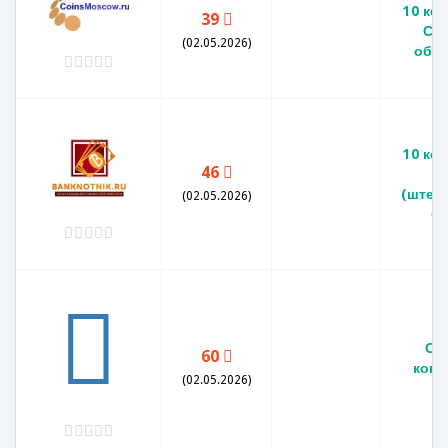
10 коп
39
ССС
(02.05.2026)
обр
10 коп
46
(штем
(02.05.2026)
бл
СС
60
копе
(02.05.2026)
V