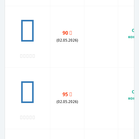
СС
90
копе
(02.05.2026)
V
СС
95
копе
(02.05.2026)
V