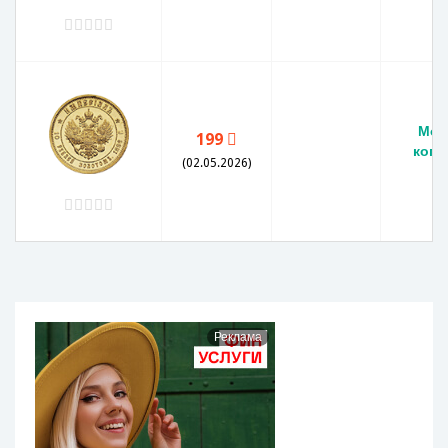
Мон
199
копе
(02.05.2026)
Реклама