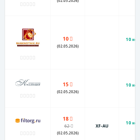
(02.05.2026)
10
10 коп
(02.05.2026)
15
10 коп
г
(02.05.2026)
18
10 коп
62
XF-AU
X
(02.05.2026)