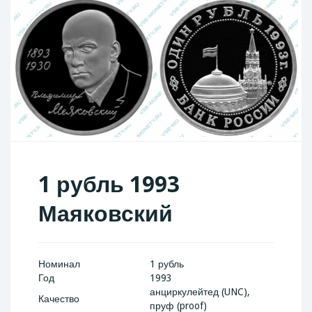
1 рубль 1993
Маяковский
Номинал
1 рубль
Год
1993
анциркулейтед (UNC),
Качество
пруф (proof)