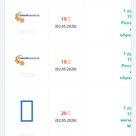
1 руб
199
19
Россия
(02.05.2026)
из
обраще
1 руб
199
19
Россия
(02.05.2026)
из
обраще
1 руб
20
199
магнит
(02.05.2026)
М X