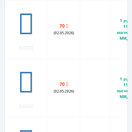
1 руб
70
199
магнит
(02.05.2026)
ММД 
1 руб
70
199
магнит
(02.05.2026)
ММД 