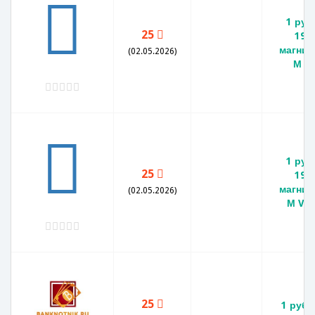
1 руб
25
199
магнит
(02.05.2026)
М A
1 руб
25
199
магнит
(02.05.2026)
М VF-
25
1 рубл