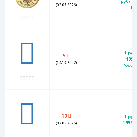
рубль 
(02.05.2026)
М
1 руб
9
1992 
(14.10.2022)
Россия
10
1 руб
1992 Л
(02.05.2026)