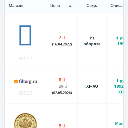
Магазин
Цена
Сохр.
Описани
7
Из
1 руб
оборота
1992
(16.04.2022)
8
1 руб
29
XF-AU
1992 
XF-A
(02.05.2026)
Монет
9