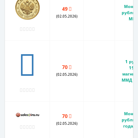
Монет
49
рубль 
(02.05.2026)
ММ
1 руб
70
199
магнит
(02.05.2026)
ММД XF
Монет
70
рубль 
(02.05.2026)
года 