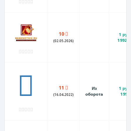
10
1 руб
1992 м
(02.05.2026)
11
Из
1 руб
оборота
1992
(16.04.2022)