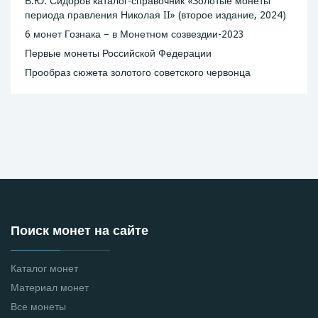
В.Ю. Сидоров каталог-справочник «Золотые монеты
периода правления Николая II» (второе издание, 2024)
6 монет Гознака – в Монетном созвездии-2023
Первые монеты Российской Федерации
Прообраз сюжета золотого советского червонца
Поиск монет на сайте
Каталог монет
Материал монет
Все монеты