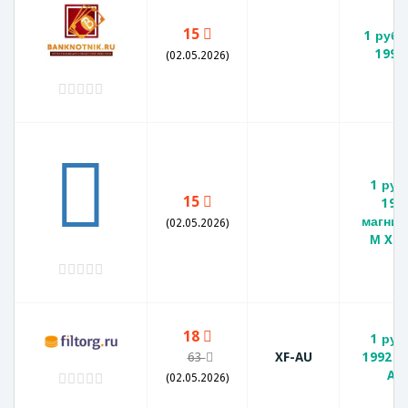
15
1 рубл
1992
(02.05.2026)
1 руб
15
199
магнит
(02.05.2026)
М XF-
18
1 руб
63
XF-AU
1992 М
AU
(02.05.2026)