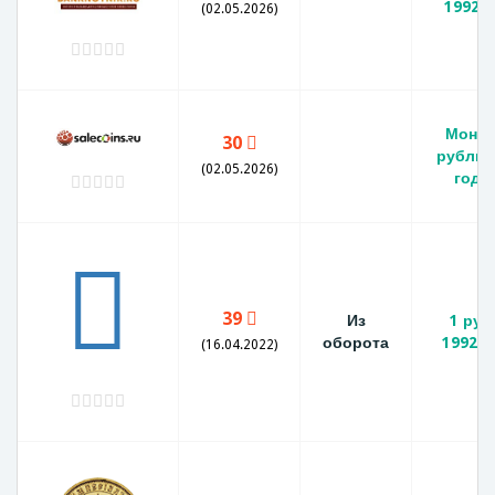
1992 F
(02.05.2026)
Монет
30
рубль 
(02.05.2026)
года
39
Из
1 руб
оборота
1992 
(16.04.2022)