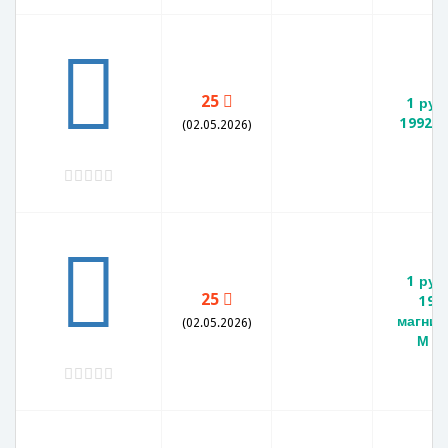
25
1 руб
1992 Л
(02.05.2026)
1 руб
25
199
магнит
(02.05.2026)
М A