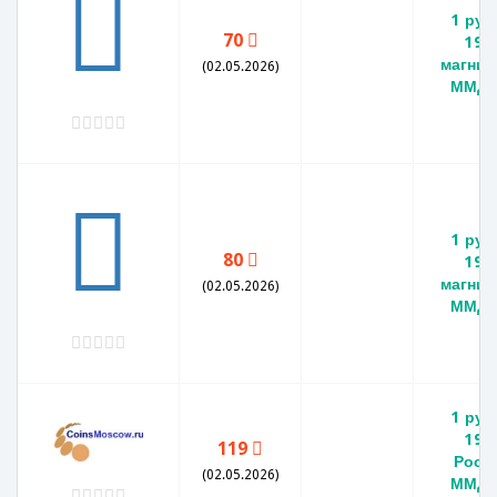
1 руб
70
199
магнит
(02.05.2026)
ММД 
1 руб
80
199
магнит
(02.05.2026)
ММД 
1 руб
199
119
Росс
(02.05.2026)
ММД, 