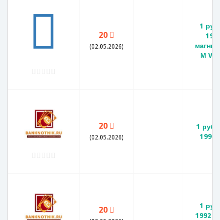
1 руб
20
199
магнит
(02.05.2026)
М VF-
20
1 рубл
1992 
(02.05.2026)
1 руб
20
1992 г