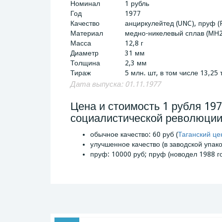
Номинал
1 рубль
Год
1977
Качество
анциркулейтед (UNC), пруф (P
Материал
медно-никелевый сплав (МН2
Масса
12,8 г
Диаметр
31 мм
Толщина
2,3 мм
Тираж
5 млн. шт, в том числе 13,25 
Дата выпуска: 01.11.1977
Цена и стоимость 1 рубля 197
социалистической революции
обычное качество: 60 руб (
Таганский це
улучшенное качество (в заводской упаков
пруф: 10000 руб; пруф (новодел 1988 го