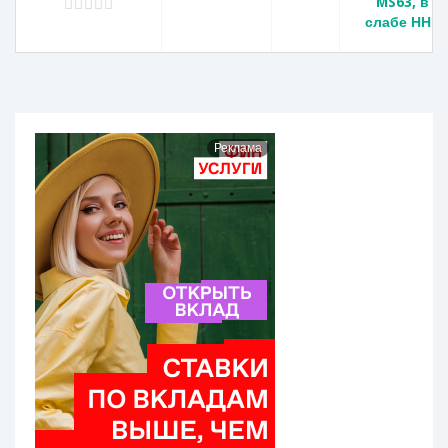
MS63, в
слабе ННР
Реклама