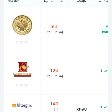
Магазин
Цена
Сохр.
Описан
9
Мон
копей
(02.05.2026)
10
1 копе
(02.05.2026)
14
1 копе
49
XF-AU