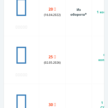
20
Из
1 копе
оборота*
(16.04.2022)
СС
25
копей
(02.05.2026)
1 к
30
ССС