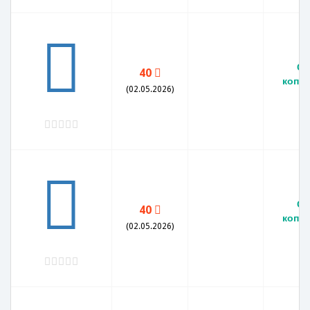
СС
40
копей
(02.05.2026)
СС
40
копей
(02.05.2026)
V