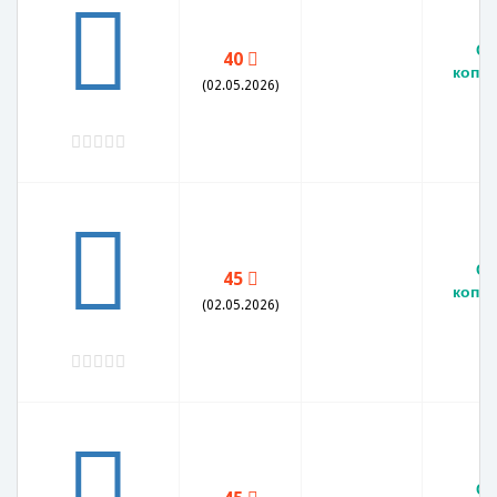
СС
40
копей
(02.05.2026)
СС
45
копей
(02.05.2026)
СС