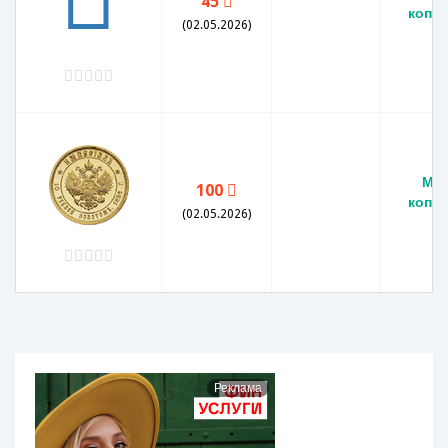
45
копей
(02.05.2026)
Мон
100
копей
(02.05.2026)
Реклама