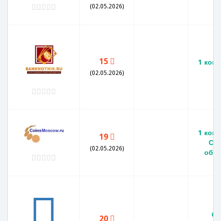
X
(02.05.2026)
15
1 копе
(02.05.2026)
1 копе
19
ССС
(02.05.2026)
обр
СС
20