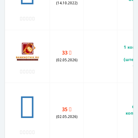
(14.10.2022)
г
1 копе
33
(штем
(02.05.2026)
бл
СС
35
копей
(02.05.2026)