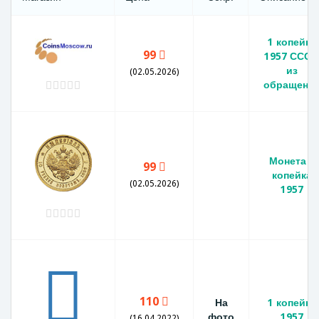
1 копейка
99
1957 СССР
из
(02.05.2026)
обращени
Монета 1
99
копейка
(02.05.2026)
1957
110
На
1 копейка
фото
1957
(16.04.2022)