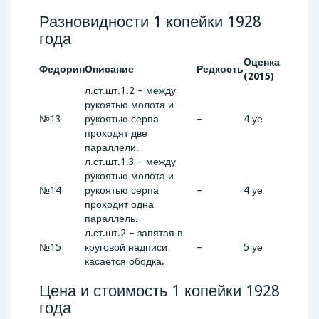
Разновидности 1 копейки 1928
года
Оценка
Федорин
Описание
Редкость
(2015)
л.ст.шт.1.2 – между
рукоятью молота и
№13
рукоятью серпа
–
4 уе
проходят две
параллели.
л.ст.шт.1.3 – между
рукоятью молота и
№14
рукоятью серпа
–
4 уе
проходит одна
параллель.
л.ст.шт.2 – запятая в
№15
круговой надписи
–
5 уе
касается ободка.
Цена и стоимость 1 копейки 1928
года