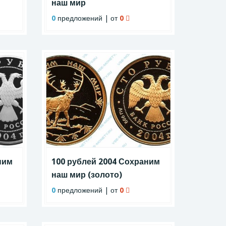
наш мир
0
предложений | от
0
ним
100 рублей 2004 Сохраним
наш мир (золото)
0
предложений | от
0