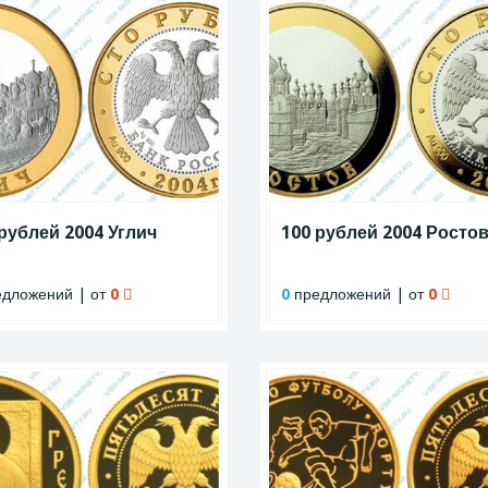
рублей 2004 Углич
100 рублей 2004 Росто
дложений | от
0
0
предложений | от
0