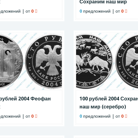
к
Сохраним наш мир
дложений | от
0
0
предложений | от
0
 рублей 2004 Феофан
100 рублей 2004 Сохра
к
наш мир (серебро)
дложений | от
0
0
предложений | от
0