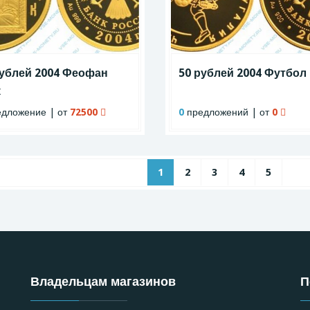
рублей 2004 Феофан
50 рублей 2004 Футбол
к
дложение | от
72500
0
предложений | от
0
1
2
3
4
5
Владельцам магазинов
П