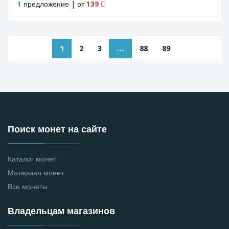
1
предложение | от
139
1
2
3
…
88
89
Поиск монет на сайте
Каталог монет
Материал монет
Все монеты
Владельцам магазинов